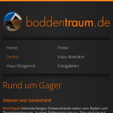
Home
Preise
Service
Haus Abendrot
Haus Morgenrot
Fotogalerien
Rund um Gager
Wasser und Sandstrand
Mönchguts
kilometerlangen Ostseestrände laden zum Baden und
Strandwandern ein. In einer Entfernung von ca. 2km sind sie gut